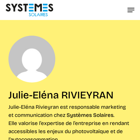
Passer
Men
au
Ferme
contenu
le
principal
menu
Julie-Eléna RIVIEYRAN
Julie-Eléna Rivieyran est responsable marketing
et communication chez
Systèmes Solaires
.
Elle valorise l’expertise de l’entreprise en rendant
accessibles les enjeux du photovoltaïque et de
l’autoconsommation.