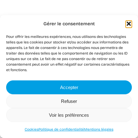
Gérer le consentement
Réponses à vos
Pour offrir les meilleures expériences, nous utilisons des technologies
telles que les cookies pour stocker et/ou accéder aux informations des
questions
appareils. Le fait de consentir à ces technologies nous permettra de
traiter des données telles que le comportement de navigation ou les ID
uniques sur ce site. Le fait de ne pas consentir ou de retirer son
consentement peut avoir un effet négatif sur certaines caractéristiques
et fonctions.
Accepter
Existe-t-il des aides
Refuser
financières pour les
installations solaires pour
Voir les préférences
entreprises ?
Cookies
Politique de confidentialité
Mentions légales
Une prime à l’investissement est