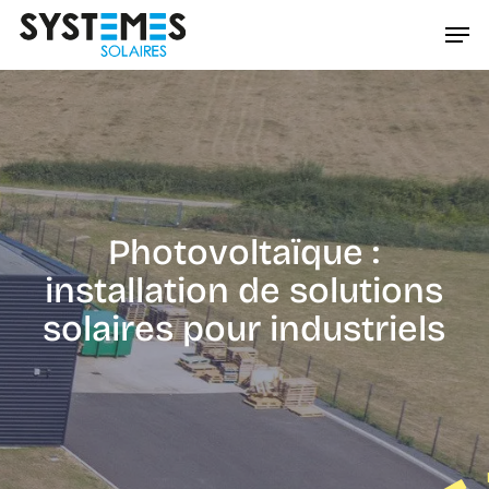
Passer
Men
au
Ferme
contenu
le
principal
menu
Photovoltaïque :
installation de solutions
solaires pour industriels