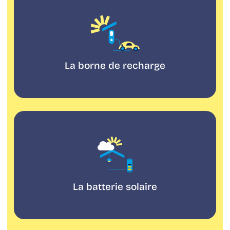
borne
de
recharge
La borne de recharge
La
batterie
solaire
La batterie solaire