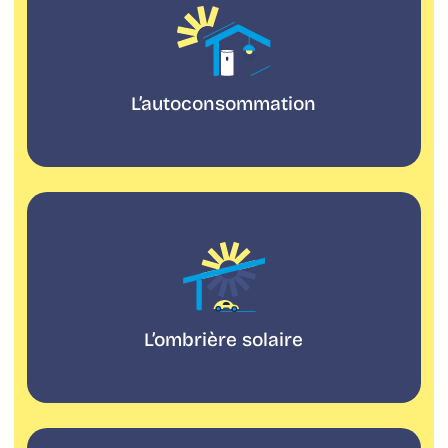
L’autoconsommation
Ombrière
solaire
L’ombrière solaire
La