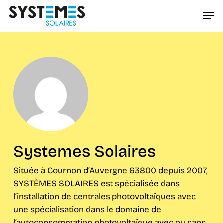
Passer
Men
au
Ferme
contenu
le
principal
menu
Systemes Solaires
Située à Cournon d’Auvergne 63800 depuis 2007,
SYSTÈMES SOLAIRES est spécialisée dans
l’installation de centrales photovoltaïques avec
une spécialisation dans le domaine de
l’autoconsommation photovoltaïque avec ou sans