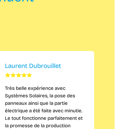
Laurent Dubrouillet
Cyril
Très belle expérience avec
Très sat
Systèmes Solaires, la pose des
Qualité
panneaux ainsi que la partie
impecc
électrique a été faite avec minutie.
techniq
Le tout fonctionne parfaitement et
profes
la promesse de la production
suis s