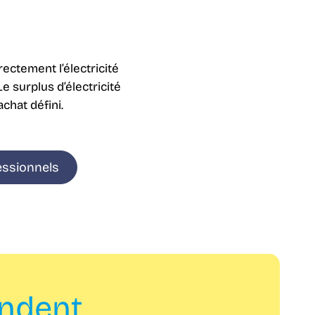
ctement l’électricité
e surplus d’électricité
chat défini.
essionnels
andent