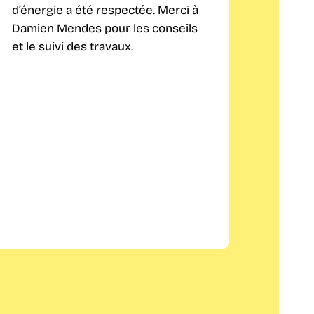
d’énergie a été respectée. Merci à
aussi b
Damien Mendes pour les conseils
que sur
et le suivi des travaux.
s'occu
démarc
viveme