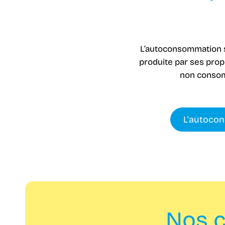
L’autoconsommation s
produite par ses propr
non consomm
L'autocon
Nos c