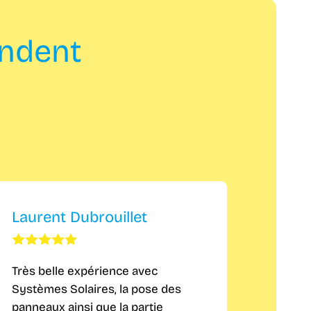
andent
Laurent Dubrouillet
Cyril
Très belle expérience avec
Très sat
Systèmes Solaires, la pose des
Qualité
panneaux ainsi que la partie
impecc