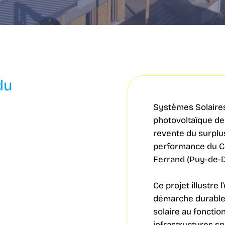
du
Systèmes Solaires 
photovoltaïque d
revente du surplu
performance du Cl
Ferrand (Puy-de-
Ce projet illustre
démarche durable 
solaire au foncti
infrastructures sp