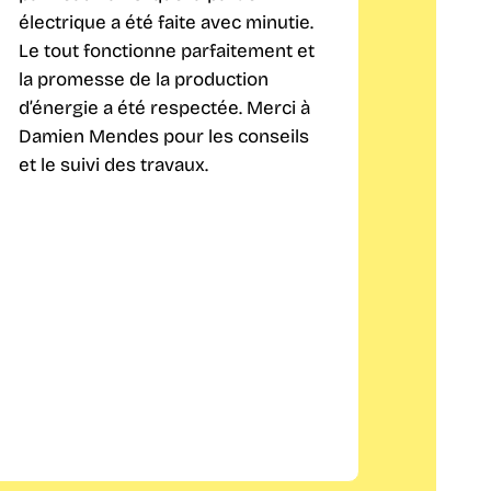
électrique a été faite avec minutie.
techniq
Le tout fonctionne parfaitement et
profes
la promesse de la production
suis s
d’énergie a été respectée. Merci à
aussi b
Damien Mendes pour les conseils
que sur
et le suivi des travaux.
s'occu
démarc
viveme