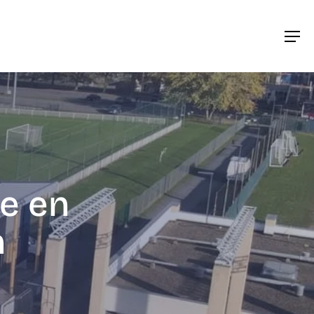
Men
e en
n