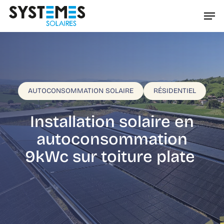
Passer
Men
au
Ferme
contenu
le
principal
menu
AUTOCONSOMMATION SOLAIRE
RÉSIDENTIEL
Installation solaire en
autoconsommation
9kWc sur toiture plate