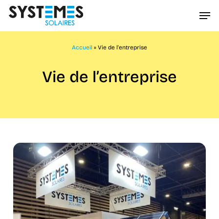
Passer
Men
au
Ferme
contenu
le
principal
Accueil
»
Vie de l'entreprise
menu
Vie de l’entreprise